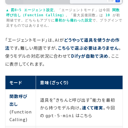
▲ 図8-5
エージェント設定
。「エージェントモード」は今回
関数
呼び出し（Function Calling）
。「最大反復回数」は
10
が初
期値です。どちらもアプリに
最初から備わった設定
で、プラグインで
足すものではありません。
「エージェントモード」は、AIが
どうやって道具を使うかの作
法
です。難しい用語ですが、
こちらで選ぶ必要はありません
。
使うモデルの対応状況に合わせて
Difyが自動で決め
、ここ
に表示してくれます。
モード
意味（ざっくり）
関数呼び
道具を“きちんと呼び出す”能力を最初
出し
から持つモデル向け。
速くて確実
。今回
(Function
の
はこちら
gpt-5-mini
Calling)