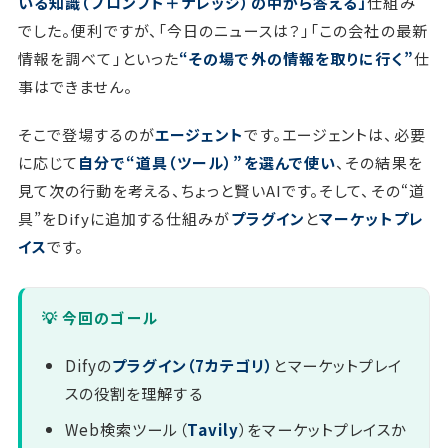
いる知識（プロンプト＋ナレッジ）の中から答える」
仕組み
でした。便利ですが、「今日のニュースは？」「この会社の最新
情報を調べて」といった
“その場で外の情報を取りに行く”
仕
事はできません。
そこで登場するのが
エージェント
です。エージェントは、必要
に応じて
自分で“道具（ツール）”を選んで使い
、その結果を
見て次の行動を考える、ちょっと賢いAIです。そして、その“道
具”をDifyに追加する仕組みが
プラグイン
と
マーケットプレ
イス
です。
💡 今回のゴール
Difyの
プラグイン（7カテゴリ）
とマーケットプレイ
スの役割を理解する
Web検索ツール（
Tavily
）をマーケットプレイスか