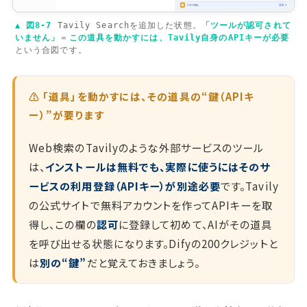
▲ 図8-7
Tavily Searchを追加した状態。
「ツールが認可されて
いません」
＝
この道具を動かすには、Tavily自身のAPIキーが必要
という合図です。
⚠️ 「道具」を動かすには、その道具の“鍵（APIキ
ー）”が要ります
Web検索のTavilyのような外部サービスのツール
は、
インストールは無料でも、実際に使うにはそのサ
ービスの利用登録（APIキー）が別途必要
です。Tavily
の公式サイトで無料アカウントを作ってAPIキーを取
得し、この欄の
認可
に登録して初めて、AIがその道具
を呼び出せる状態になります。Difyの200クレジットと
は
別の“鍵”
だと覚えておきましょう。