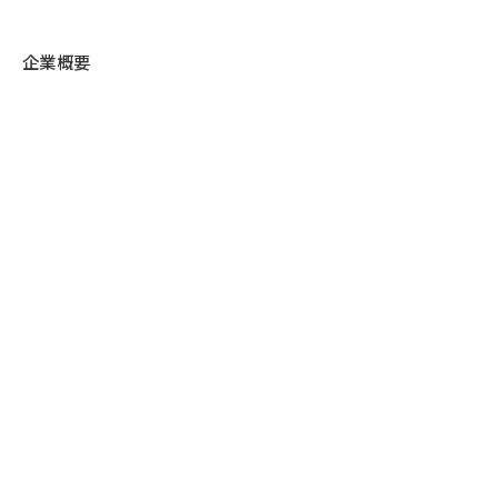
企業概要
情報セキュリティ
個人情報保護方針
SDGsへの取組み
パートナーシップ宣言
TECHNOLOGIES
ニアショアラボ
AI開発
技術エリア
DXコンサルティング
実績紹介
TechBlog