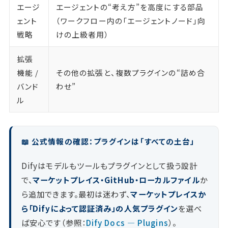
エージ
エージェントの“考え方”を高度にする部品
ェント
（ワークフロー内の「エージェントノード」向
戦略
けの上級者用）
拡張
機能 /
その他の拡張と、複数プラグインの“詰め合
バンド
わせ”
ル
📖 公式情報の確認：プラグインは「すべての土台」
Difyはモデルもツールもプラグインとして扱う設計
で、
マーケットプレイス・GitHub・ローカルファイル
か
ら追加できます。最初は迷わず、
マーケットプレイスか
ら「Difyによって認証済み」の人気プラグイン
を選べ
ば安心です（参照：
Dify Docs — Plugins
）。