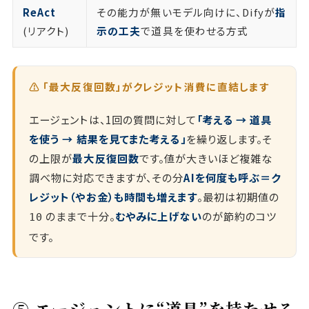
ReAct
その能力が無いモデル向けに、Difyが
指
(リアクト)
示の工夫
で道具を使わせる方式
⚠️ 「最大反復回数」がクレジット消費に直結します
エージェントは、1回の質問に対して
「考える → 道具
を使う → 結果を見てまた考える」
を繰り返します。そ
の上限が
最大反復回数
です。値が大きいほど複雑な
調べ物に対応できますが、その分
AIを何度も呼ぶ＝ク
レジット（やお金）も時間も増えます
。最初は初期値の
のままで十分。
むやみに上げない
のが節約のコツ
10
です。
⑤ エージェントに“道具”を持たせる