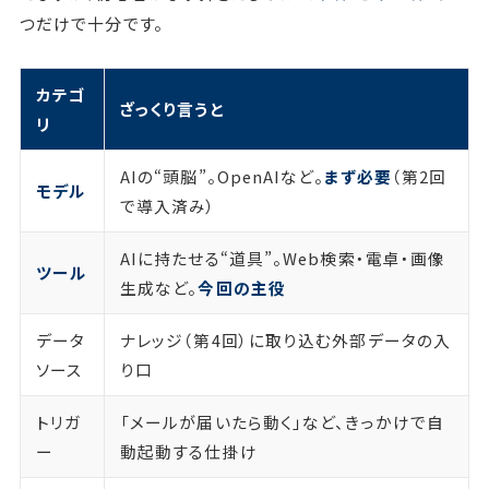
つだけで十分です。
カテゴ
ざっくり言うと
リ
AIの“頭脳”。OpenAIなど。
まず必要
（第2回
モデル
で導入済み）
AIに持たせる“道具”。Web検索・電卓・画像
ツール
生成など。
今回の主役
データ
ナレッジ（第4回）に取り込む外部データの入
ソース
り口
トリガ
「メールが届いたら動く」など、きっかけで自
ー
動起動する仕掛け