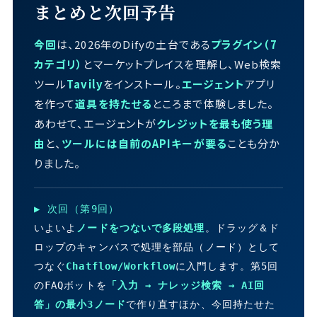
まとめと次回予告
今回
は、2026年のDifyの土台である
プラグイン（7
カテゴリ）
とマーケットプレイスを理解し、Web検索
ツール
Tavily
をインストール。
エージェント
アプリ
を作って
道具を持たせる
ところまで体験しました。
あわせて、エージェントが
クレジットを最も使う理
由
と、
ツールには自前のAPIキーが要る
ことも分か
りました。
▶ 次回（第9回）
いよいよ
ノードをつないで多段処理
。ドラッグ＆ド
ロップのキャンバスで処理を部品（ノード）として
つなぐ
Chatflow/Workflow
に入門します。第5回
のFAQボットを
「入力 → ナレッジ検索 → AI回
答」の最小3ノード
で作り直すほか、今回持たせた