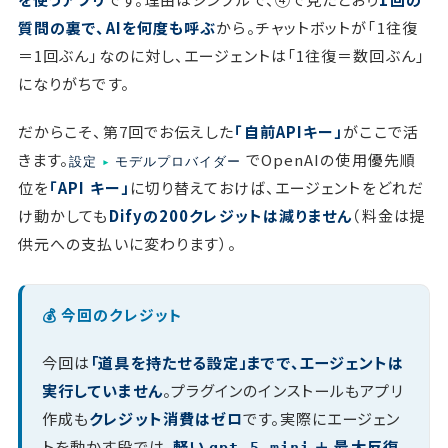
質問の裏で、AIを何度も呼ぶ
から。チャットボットが「1往復
＝1回ぶん」なのに対し、エージェントは「1往復＝数回ぶん」
になりがちです。
だからこそ、第7回でお伝えした
「自前APIキー」
がここで活
きます。
でOpenAIの使用優先順
設定
▸
モデルプロバイダー
位を
「API キー」
に切り替えておけば、エージェントをどれだ
け動かしても
Difyの200クレジットは減りません
（料金は提
供元への支払いに変わります）。
💰 今回のクレジット
今回は
「道具を持たせる設定」までで、エージェントは
実行していません
。プラグインのインストールもアプリ
作成も
クレジット消費はゼロ
です。実際にエージェン
トを動かす段では、
軽い
＋ 最大反復