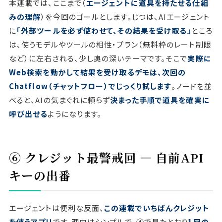
本連載では、ここまで（
エージェントに道具を持たせる仕組
みの理解
）を今回のゴールとします。じつは、AIエージェント
に
「外部ツールを必ず使わせて、その結果を受け取る」
ところ
は、使うモデルやツールの相性・プラン（無料枠のレート制限
など）に左右される、少し奥の深いテーマです。そこで
実際に
Web検索を動かして結果を受け取るデモは、次回の
Chatflow（チャットフロー）でじっくり試します
。ノードを並
べると、AIの気まぐれに頼らず
決まった手順で道具を確実に
呼び出せる
ようになります。
⑥ クレジット最警戒回 ― 自前API
キーの出番
エージェントは便利な反面、
この連載でいちばんクレジット
を使うアプリ
です。理由はシンプルで、④で見たとおり
1回の